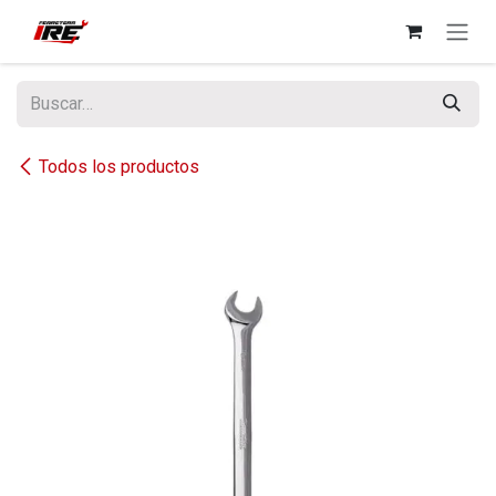
Ir al contenido
Todos los productos