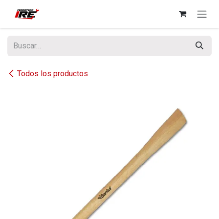
Ir al contenido
Todos los productos