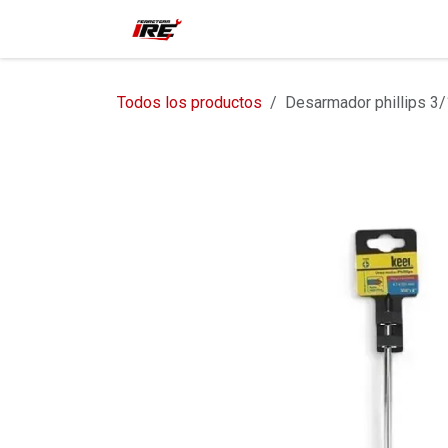
Ir al contenido
Inicio
Tienda
Contácteno
Todos los productos
Desarmador phillips 3/