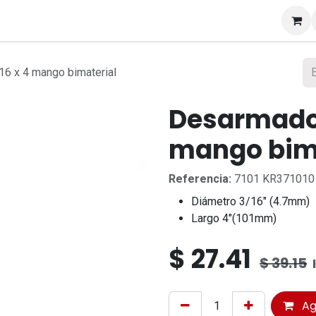
s
16 x 4 mango bimaterial
Desarmador 
mango bim
Referencia:
7101 KR371010
Diámetro 3/16" (4.7mm)
Largo 4"(101mm)
$
27.41
$
39.15
Ag