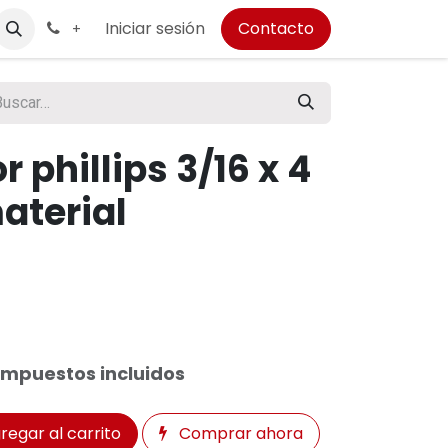
Iniciar sesión
Contacto
+
phillips 3/16 x 4
aterial
Impuestos incluidos
regar al carrito
Comprar ahora