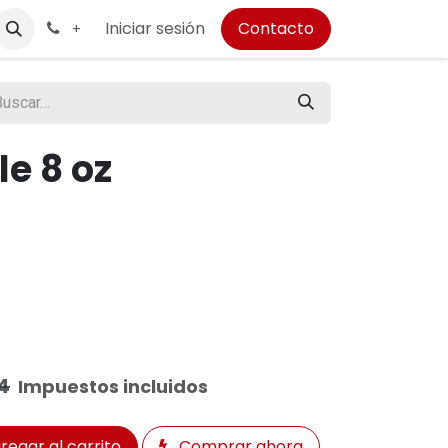
Iniciar sesión
Contacto
+
e 8 oz
4
Impuestos incluidos
regar al carrito
Comprar ahora