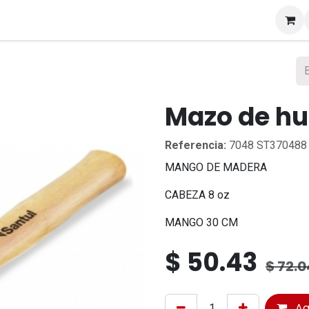
s
Mazo de hul
Referencia:
7048 ST370488
MANGO DE MADERA
CABEZA 8 oz
MANGO 30 CM
$
50.43
$
72.0
Ag