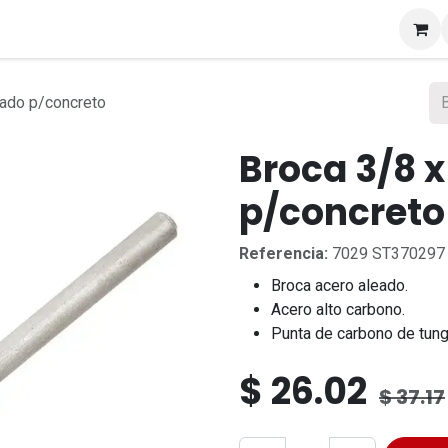
s
eado p/concreto
Broca 3/8 x
p/concreto
Referencia:
7029 ST370297
Broca acero aleado.
Acero alto carbono.
Punta de carbono de tung
$
26.02
$
37.17