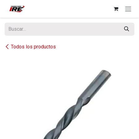
Ir al contenido
Todos los productos