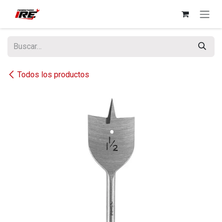
Ir al contenido
Todos los productos