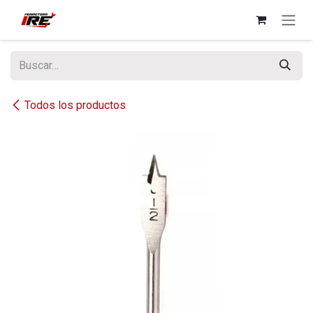
Ir al contenido
Todos los productos