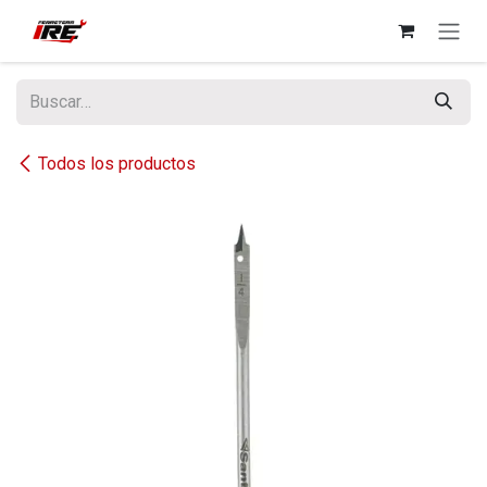
Ir al contenido
Todos los productos