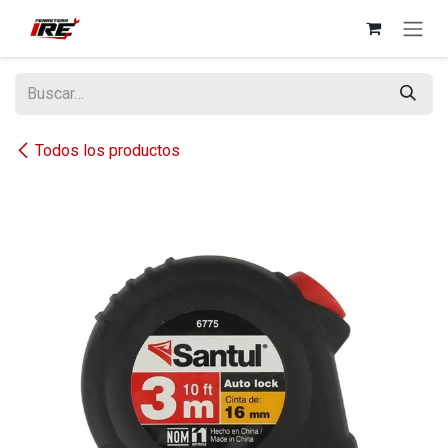
Ir al contenido
Todos los productos