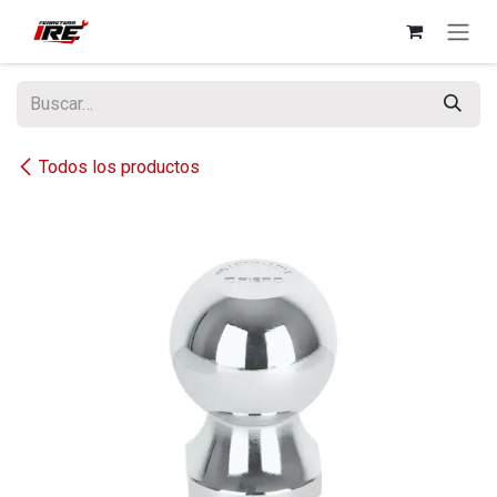
Ir al contenido
Todos los productos