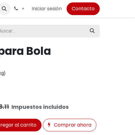
Iniciar sesión
Contacto
+
para Bola
kg)
.11
Impuestos incluidos
regar al carrito
Comprar ahora