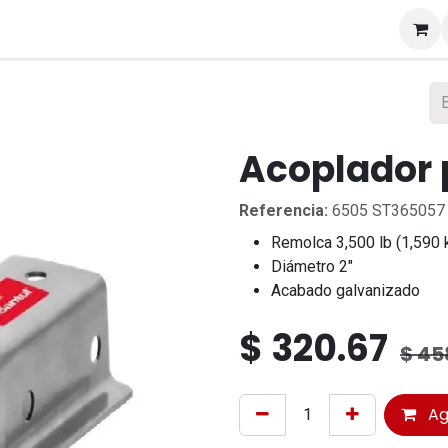
s
Acoplador 
Referencia:
6505 ST365057
Remolca 3,500 lb (1,590 
Diámetro 2"
Acabado galvanizado
$
320.67
$
458
Ag