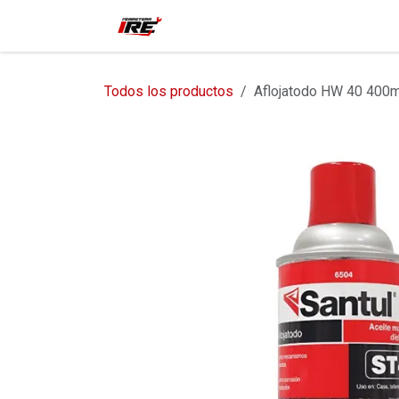
Ir al contenido
Inicio
Tienda
Contácteno
Todos los productos
Aflojatodo HW 40 400m