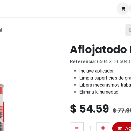
s
l
Aflojatodo
Referencia:
6504 ST365040
Incluye aplicador.
Limpia superficies de gr
Libera mecanismos traba
Elimina la humedad.
$
54.59
$
77.9
Ag