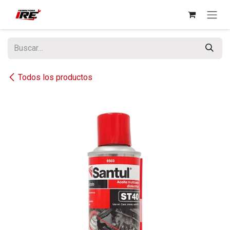
Ir al contenido
Todos los productos