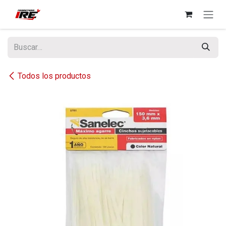
Ir al contenido
Todos los productos