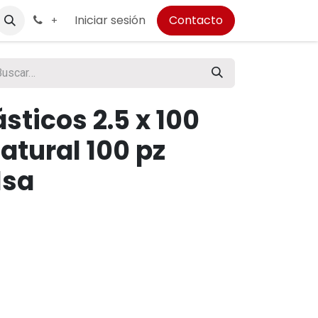
Iniciar sesión
Contacto
+
sticos 2.5 x 100
atural 100 pz
lsa