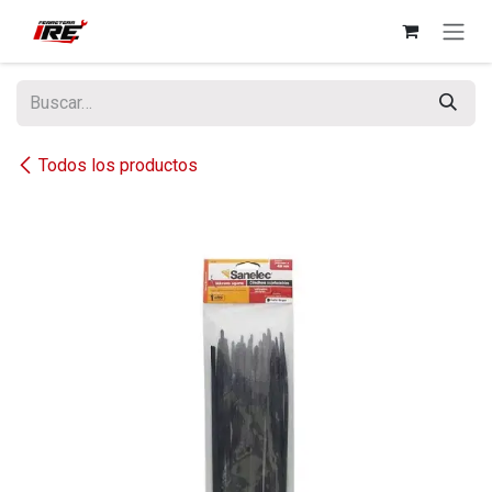
Ir al contenido
Todos los productos