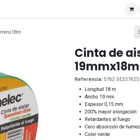
s
 19mmx18m
Cinta de ai
19mmx18m
Referencia:
5762 SE357625
Longitud 18 m
Ancho 19 mm
Espesor 0,15 mm
200% mayor elongación
Retardantes al fuego
Cero absorción de hume
Color verde