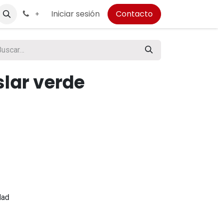
Iniciar sesión
Contacto
+
slar verde
dad