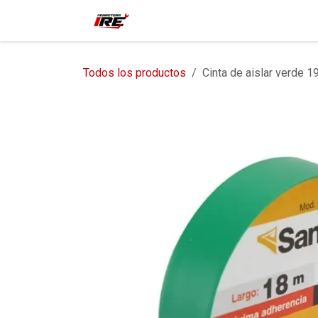
Ir al contenido
Inicio
Tienda
Contácteno
Todos los productos
Cinta de aislar verde