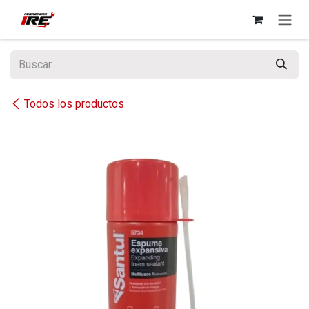
Ir al contenido
Todos los productos