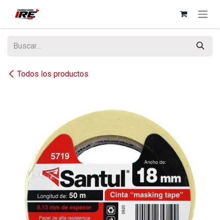
Ir al contenido
Todos los productos