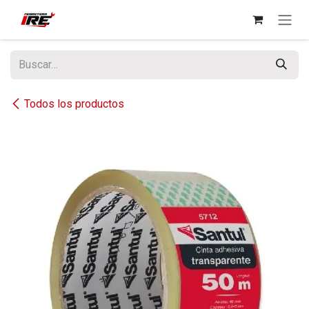
Ir al contenido
Todos los productos