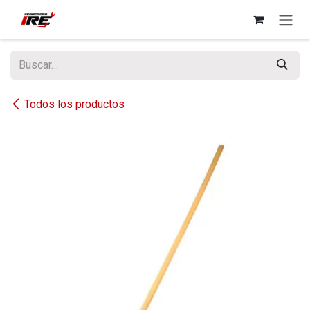
Ir al contenido
Todos los productos