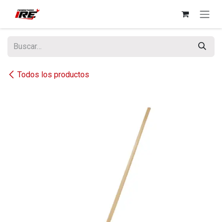
Ir al contenido
Todos los productos