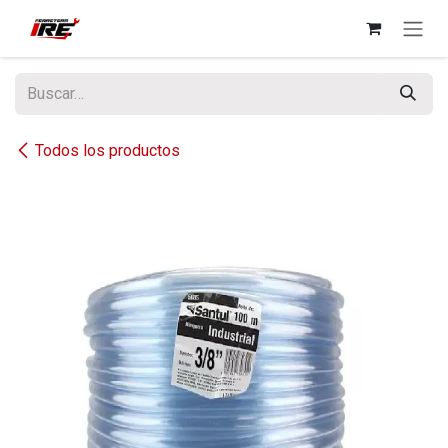
Ir al contenido
Todos los productos