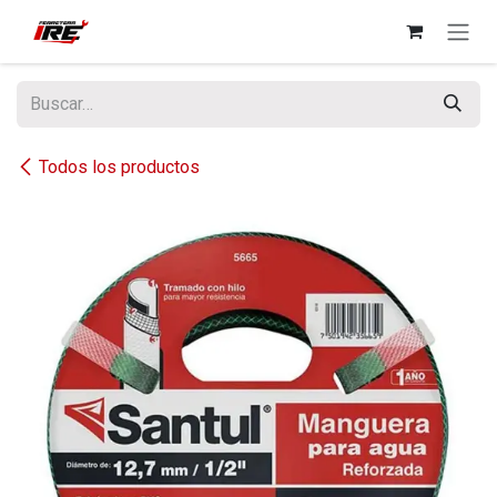
Ir al contenido
Todos los productos