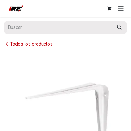
Ir al contenido
Todos los productos