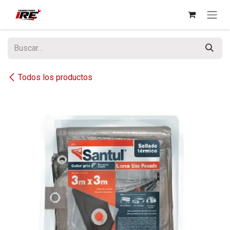
Ir al contenido
Todos los productos