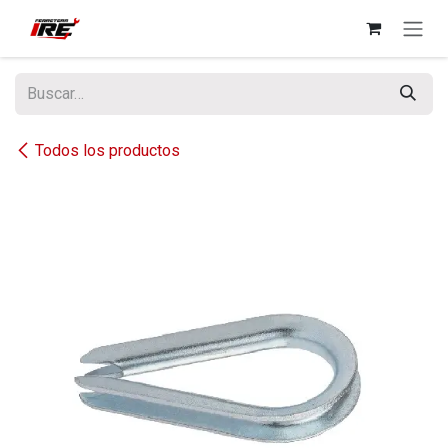
Ir al contenido
Todos los productos