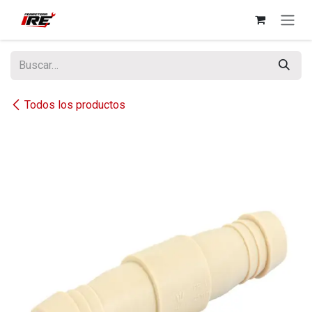
Ir al contenido
Todos los productos