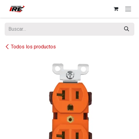
Ir al contenido
Todos los productos