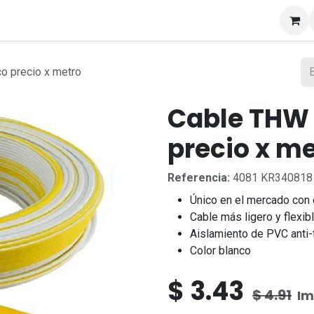
s
o precio x metro
Cable THW 
precio x m
Referencia:
4081 KR340818
Único en el mercado con 
Cable más ligero y flexib
Aislamiento de PVC anti-
Color blanco
$
3.43
$
4.91
Im