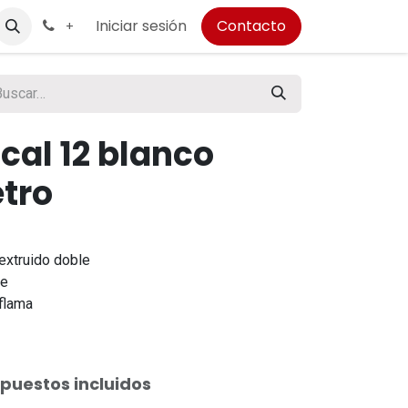
Iniciar sesión
Contacto
+
cal 12 blanco
etro
extruido doble
le
flama
puestos incluidos