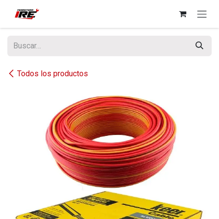
Ir al contenido
Todos los productos