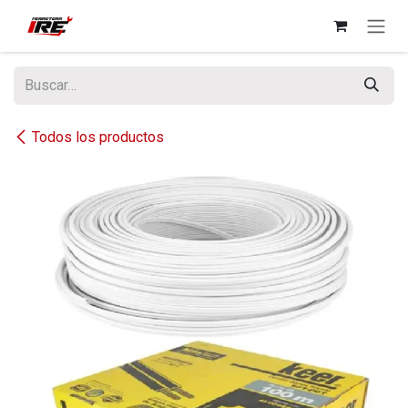
Ir al contenido
Todos los productos