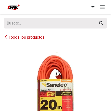
Ir al contenido
Todos los productos