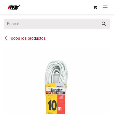
Ir al contenido
Todos los productos