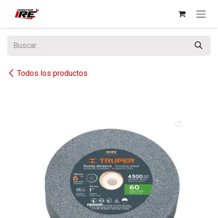
Ir al contenido
Todos los productos