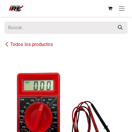
Ir al contenido
Todos los productos