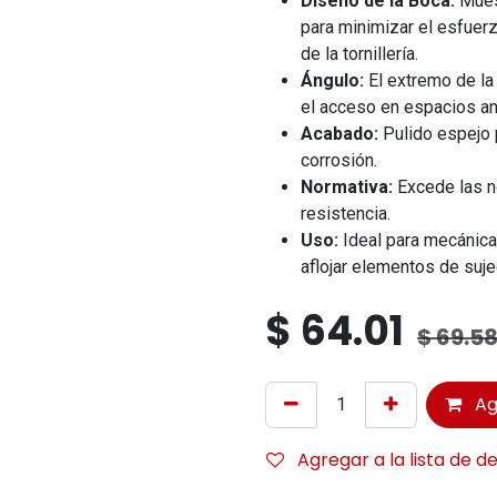
Diseño de la Boca:
Mues
para minimizar el esfuerz
de la tornillería.
Ángulo:
El extremo de la 
el acceso en espacios a
Acabado:
Pulido espejo p
corrosión.
Normativa:
Excede las n
resistencia.
Uso:
Ideal para mecánica 
aflojar elementos de suje
$
64.01
$
69.5
Ag
Agregar a la lista de d