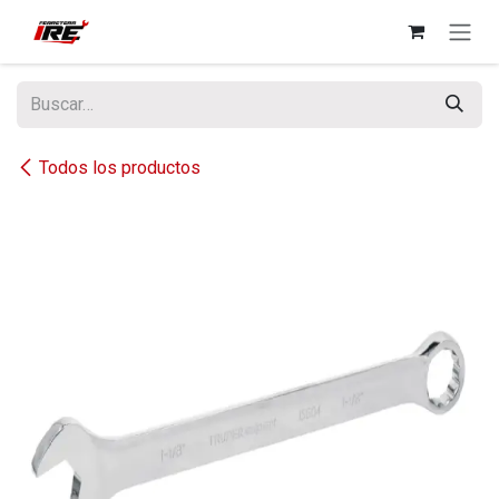
Ir al contenido
Todos los productos