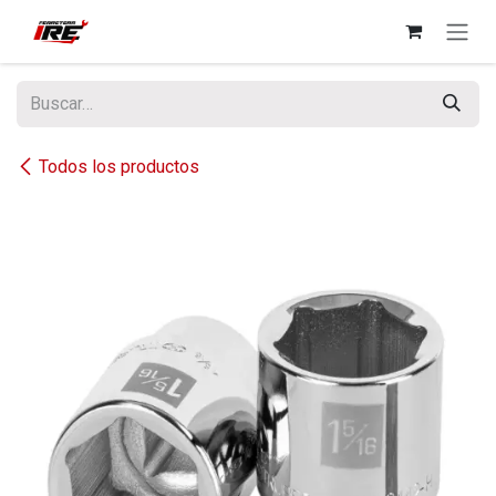
Ir al contenido
Todos los productos