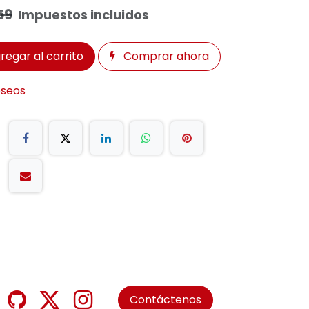
59
Impuestos incluidos
regar al carrito
Comprar ahora
eseos
Contáctenos