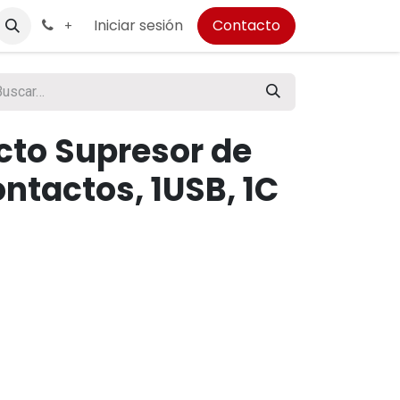
Iniciar sesión
Contacto
+
cto Supresor de
ontactos, 1USB, 1C