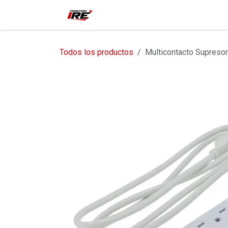
Ir al contenido
Inicio
Tienda
Contácteno
Todos los productos
Multicontacto Supresor