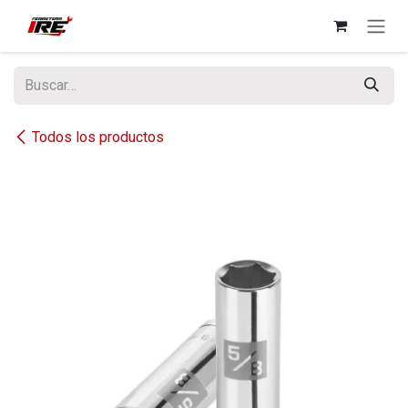
Ir al contenido
Todos los productos