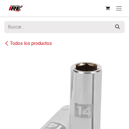
Ir al contenido
Todos los productos