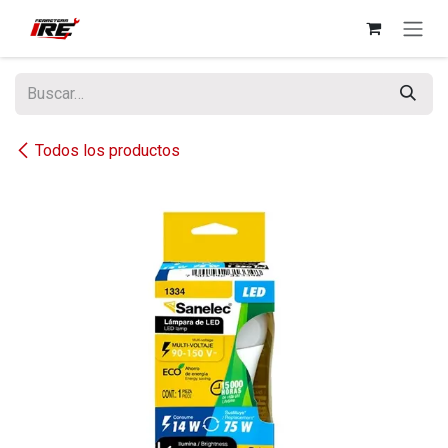
Ir al contenido
Todos los productos