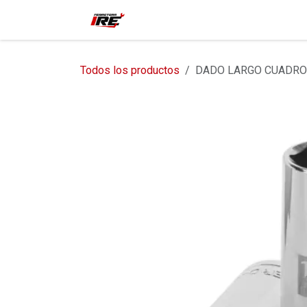
Ir al contenido
Inicio
Tienda
Contácteno
Todos los productos
DADO LARGO CUADRO 1