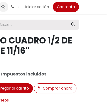
Iniciar sesión
Contacto
+
O CUADRO 1/2 DE
 11/16''
Impuestos incluidos
regar al carrito
Comprar ahora
eseos