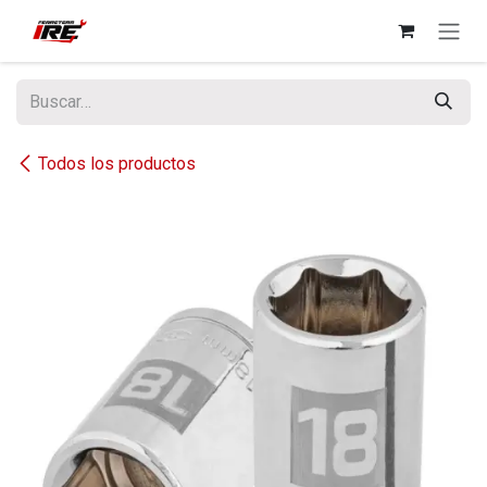
Ir al contenido
Todos los productos