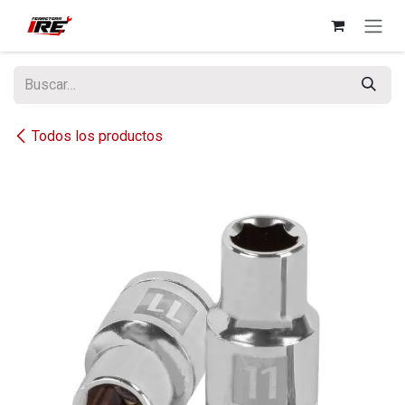
Ir al contenido
Todos los productos