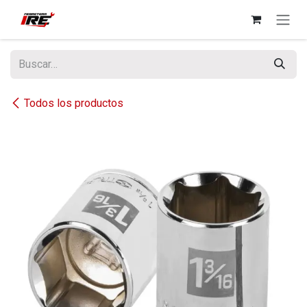
Ir al contenido
Todos los productos