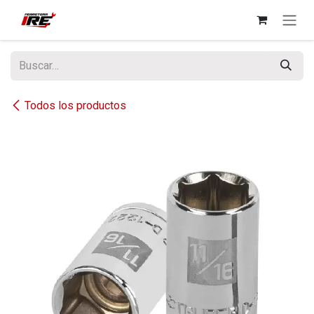
Ir al contenido
Todos los productos