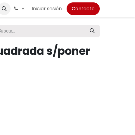
Iniciar sesión
Contacto
+
uadrada s/poner