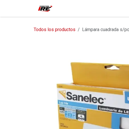
Ir al contenido
Inicio
Tienda
Contácteno
Todos los productos
Lámpara cuadrada s/po