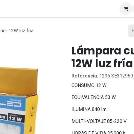
s
ner 12W luz fría
Lámpara c
12W luz fría
Referencia:
1296 SE312969
CONSUMO 12 W
EQUIVALENCIA 53 W
ILUMINA 840 Im
MULTI-VOLTAJE 85-220 V
HORAS DE VIDA 35,000 h